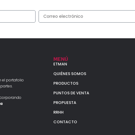
y recibí en tu correo las últimas novedades
MENÚ
ETMAN
QUIÉNES SOMOS
 el portafolio
PRODUCTOS
partes.
PUNTOS DE VENTA
ncorporando
PROPUESTA
la
RRHH
CONTACTO