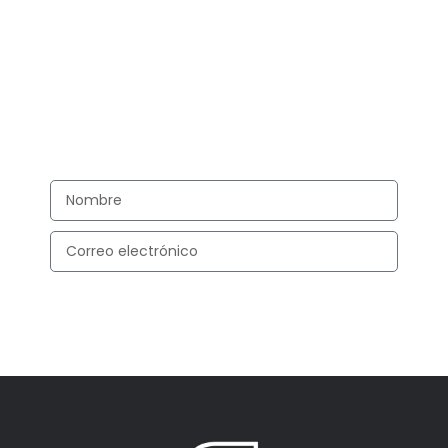
Suscribite a nuestra lista
y recibí en tu correo las últimas novedades
SUSCRIBIRME