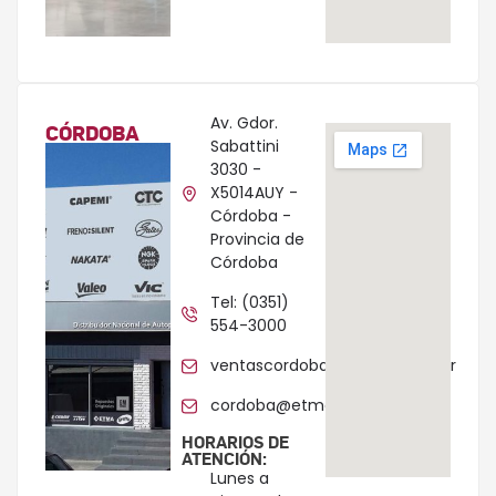
Av. Gdor.
CÓRDOBA
Sabattini
3030 -
X5014AUY -
Córdoba -
Provincia de
Córdoba
Tel: (0351)
554-3000
ventascordoba@etman.com.ar
cordoba@etman.com.ar
HORARIOS DE
ATENCIÓN:
Lunes a