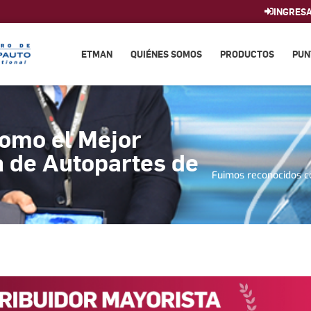
INGRES
ETMAN
QUIÉNES SOMOS
PRODUCTOS
PUN
omo el Mejor
a de Autopartes de
Fuimos reconocidos co