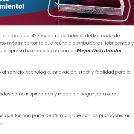
n el marco del 4º Encuentro de Líderes del Mercado de
vento más importante que reúne a distribuidores, fabricantes y
resa ha sido elegida como «𝙈𝙚𝙟𝙤𝙧 𝘿𝙞𝙨𝙩𝙧𝙞𝙗𝙪𝙞𝙙𝙤𝙧
 servicio, tecnología, innovación, stock y facilidad para la
cidos como inspiradores y modelo a seguir para otras
os que forman parte de #Etman, que son los protagonistas
o.