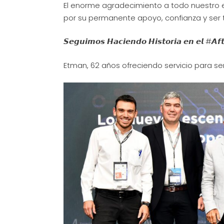
El enorme agradecimiento a todo nuestro eq
por su permanente apoyo, confianza y ser t
𝙎𝙚𝙜𝙪𝙞𝙢𝙤𝙨 𝙃𝙖𝙘𝙞𝙚𝙣𝙙𝙤 𝙃𝙞𝙨𝙩𝙤𝙧𝙞𝙖 𝙚𝙣 𝙚𝙡 #𝘼𝙛
Etman, 62 años ofreciendo servicio para ser