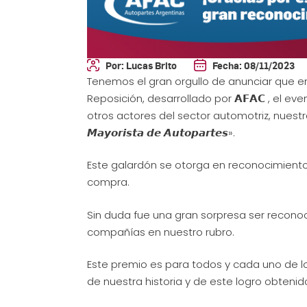
Por:
Lucas Brito
Fecha:
08/11/2023
Tenemos el gran orgullo de anunciar que e
Reposición, desarrollado por 𝗔𝗙𝗔𝗖 , el e
otros actores del sector automotriz, nuestra emp
𝙈𝙖𝙮𝙤𝙧𝙞𝙨𝙩𝙖 𝙙𝙚 𝘼𝙪𝙩𝙤𝙥𝙖𝙧𝙩𝙚𝙨».
Este galardón se otorga en reconocimiento al
compra.
Sin duda fue una gran sorpresa ser recono
compañías en nuestro rubro.
Este premio es para todos y cada uno de l
de nuestra historia y de este logro obtenid