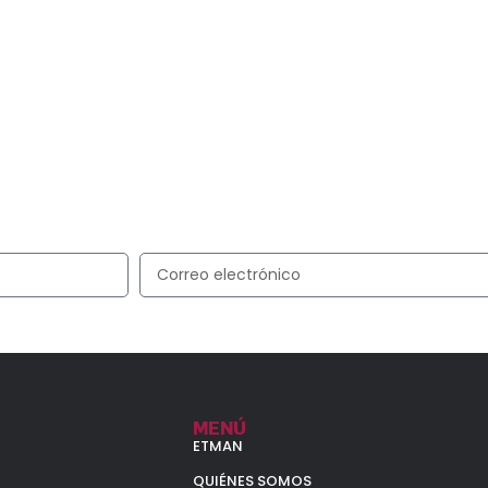
scribite a nuestra li
y recibí en tu correo las últimas novedades
MENÚ
ETMAN
QUIÉNES SOMOS