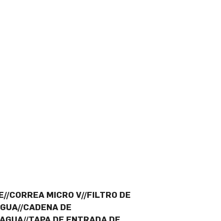
E//CORREA MICRO V//FILTRO DE
AGUA//CADENA DE
 AGUA//TAPA DE ENTRADA DE