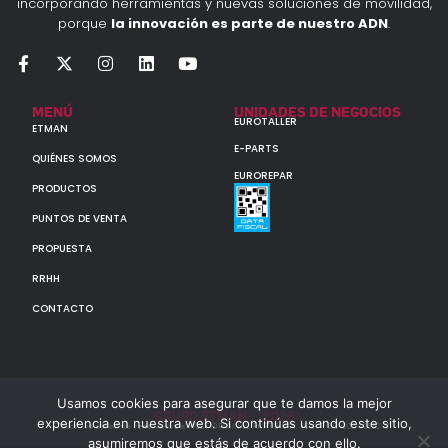
incorporando herramientas y nuevas soluciones de movilidad,
porque
la innovación es parte de nuestro ADN
.
MENÚ
UNIDADES DE NEGOCIOS
EUROTALLER
ETMAN
E-PARTS
QUIÉNES SOMOS
EUROREPAR
PRODUCTOS
PUNTOS DE VENTA
PROPUESTA
RRHH
CONTACTO
Usamos cookies para asegurar que te damos la mejor
GRUPO ETMAN : : 2026
experiencia en nuestra web. Si continúas usando este sitio,
Todos los derechos reservados a MULTIORIGINAL PARTS S.A. (CUIT: 30-60142852-7)
asumiremos que estás de acuerdo con ello.