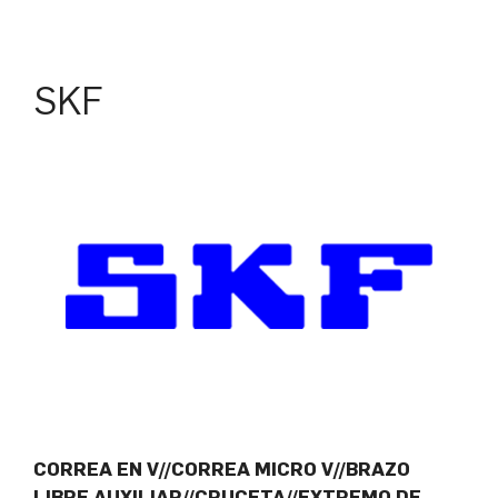
SKF
CORREA EN V//CORREA MICRO V//BRAZO
LIBRE AUXILIAR//CRUCETA//EXTREMO DE