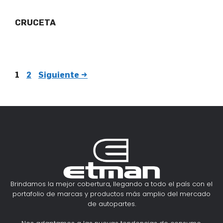
CRUCETA
1
2
Siguiente
→
Brindamos la mejor cobertura, llegando a todo el país con el
portafolio de marcas y productos más amplio del mercado
de autopartes.