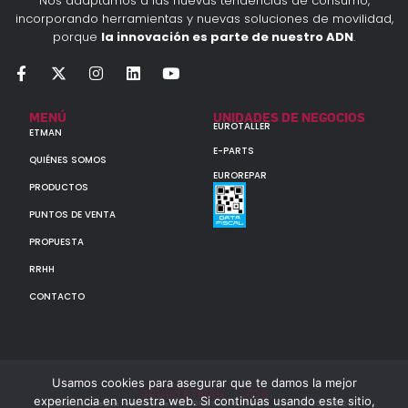
Nos adaptamos a las nuevas tendencias de consumo,
incorporando herramientas y nuevas soluciones de movilidad,
porque
la innovación es parte de nuestro ADN
.
MENÚ
UNIDADES DE NEGOCIOS
EUROTALLER
ETMAN
E-PARTS
QUIÉNES SOMOS
EUROREPAR
PRODUCTOS
PUNTOS DE VENTA
PROPUESTA
RRHH
CONTACTO
Usamos cookies para asegurar que te damos la mejor
GRUPO ETMAN : : 2026
experiencia en nuestra web. Si continúas usando este sitio,
Todos los derechos reservados a MULTIORIGINAL PARTS S.A. (CUIT: 30-60142852-7)