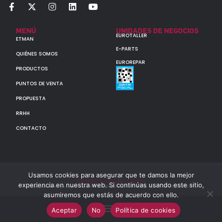
MENÚ
UNIDADES DE NEGOCIOS
EUROTALLER
ETMAN
E-PARTS
QUIÉNES SOMOS
EUROREPAR
PRODUCTOS
PUNTOS DE VENTA
PROPUESTA
RRHH
CONTACTO
Usamos cookies para asegurar que te damos la mejor
GRUPO ETMAN : : 2026
experiencia en nuestra web. Si continúas usando este sitio,
Todos los derechos reservados a MULTIORIGINAL PARTS S.A. (CUIT: 30-60142852-7)
asumiremos que estás de acuerdo con ello.
Aceptar
No
Política de cookies