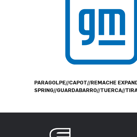
PARAGOLPE//CAPOT//REMACHE EXPAND
SPRING//GUARDABARRO//TUERCA//TIR