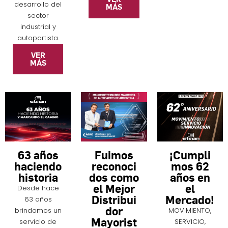
desarrollo del
MÁS
sector
industrial y
autopartista.
VER
MÁS
63 años
Fuimos
¡Cumpli
haciendo
reconoci
mos 62
historia
dos como
años en
el Mejor
el
Desde hace
Distribui
Mercado!
63 años
dor
brindamos un
MOVIMIENTO,
Mayorist
servicio de
SERVICIO,