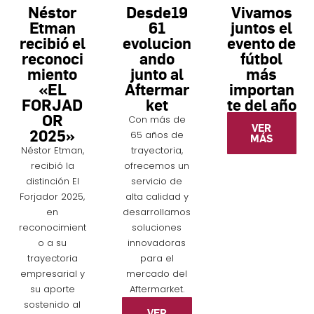
Néstor
Desde19
Vivamos
Etman
61
juntos el
recibió el
evolucion
evento de
reconoci
ando
fútbol
miento
junto al
más
«EL
Aftermar
importan
FORJAD
ket
te del año
OR
Con más de
VER
2025»
65 años de
MÁS
Néstor Etman,
trayectoria,
recibió la
ofrecemos un
distinción El
servicio de
Forjador 2025,
alta calidad y
en
desarrollamos
reconocimient
soluciones
o a su
innovadoras
trayectoria
para el
empresarial y
mercado del
su aporte
Aftermarket.
sostenido al
VER