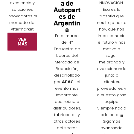
a de
excelencia y
INNOVACIÓN...
Autopart
soluciones
Esa es la
es de
innovadoras al
filosofía que
Argentin
mercado del
nos trajo hasta
a
Aftermarket.
hoy, que nos
En el marco
impulsa hacia
VER
del 4º
el futuro y nos
MÁS
Encuentro de
motiva a
Líderes del
seguir
Mercado de
mejorando y
Reposición,
evolucionando
desarrollado
junto a
por 𝗔𝗙𝗔𝗖 , el
clientes,
evento más
proveedores y
importante
a nuestro gran
que reúne a
equipo.
distribuidores,
Siempre hacia
fabricantes y
adelante. ¡¡¡
otros actores
Sigamos
del sector
avanzando