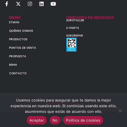
MENÚ
UNIDADES DE NEGOCIOS
EUROTALLER
ETMAN
E-PARTS
QUIÉNES SOMOS
EUROREPAR
PRODUCTOS
PUNTOS DE VENTA
PROPUESTA
RRHH
CONTACTO
Usamos cookies para asegurar que te damos la mejor
GRUPO ETMAN : : 2026
experiencia en nuestra web. Si continúas usando este sitio,
Todos los derechos reservados a MULTIORIGINAL PARTS S.A. (CUIT: 30-60142852-7)
asumiremos que estás de acuerdo con ello.
Aceptar
No
Política de cookies