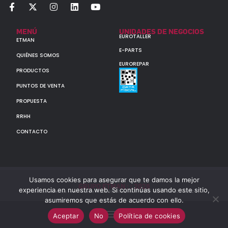
MENÚ
UNIDADES DE NEGOCIOS
EUROTALLER
ETMAN
E-PARTS
QUIÉNES SOMOS
EUROREPAR
PRODUCTOS
PUNTOS DE VENTA
PROPUESTA
RRHH
CONTACTO
Usamos cookies para asegurar que te damos la mejor
GRUPO ETMAN : : 2026
experiencia en nuestra web. Si continúas usando este sitio,
Todos los derechos reservados a MULTIORIGINAL PARTS S.A. (CUIT: 30-60142852-7)
asumiremos que estás de acuerdo con ello.
Aceptar
No
Política de cookies