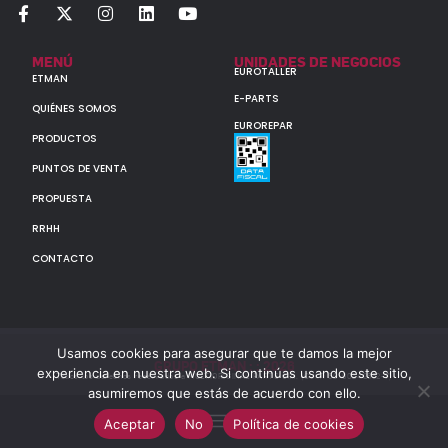
MENÚ
UNIDADES DE NEGOCIOS
EUROTALLER
ETMAN
E-PARTS
QUIÉNES SOMOS
EUROREPAR
PRODUCTOS
PUNTOS DE VENTA
PROPUESTA
RRHH
CONTACTO
Usamos cookies para asegurar que te damos la mejor
GRUPO ETMAN : : 2026
experiencia en nuestra web. Si continúas usando este sitio,
Todos los derechos reservados a MULTIORIGINAL PARTS S.A. (CUIT: 30-60142852-7)
asumiremos que estás de acuerdo con ello.
Aceptar
No
Política de cookies