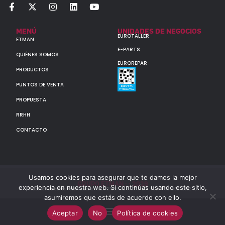
MENÚ
UNIDADES DE NEGOCIOS
EUROTALLER
ETMAN
E-PARTS
QUIÉNES SOMOS
EUROREPAR
PRODUCTOS
PUNTOS DE VENTA
PROPUESTA
RRHH
CONTACTO
Usamos cookies para asegurar que te damos la mejor
GRUPO ETMAN : : 2026
experiencia en nuestra web. Si continúas usando este sitio,
Todos los derechos reservados a MULTIORIGINAL PARTS S.A. (CUIT: 30-60142852-7)
asumiremos que estás de acuerdo con ello.
Aceptar
No
Política de cookies