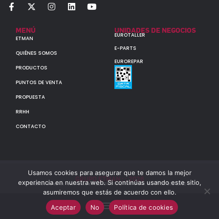
MENÚ
UNIDADES DE NEGOCIOS
EUROTALLER
ETMAN
E-PARTS
QUIÉNES SOMOS
EUROREPAR
PRODUCTOS
PUNTOS DE VENTA
PROPUESTA
RRHH
CONTACTO
Usamos cookies para asegurar que te damos la mejor
GRUPO ETMAN : : 2026
experiencia en nuestra web. Si continúas usando este sitio,
Todos los derechos reservados a MULTIORIGINAL PARTS S.A. (CUIT: 30-60142852-7)
asumiremos que estás de acuerdo con ello.
Aceptar
No
Política de cookies