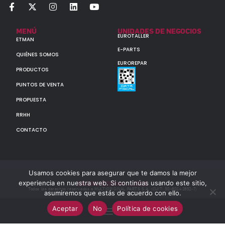
MENÚ
UNIDADES DE NEGOCIOS
EUROTALLER
ETMAN
E-PARTS
QUIÉNES SOMOS
EUROREPAR
PRODUCTOS
PUNTOS DE VENTA
PROPUESTA
RRHH
CONTACTO
Usamos cookies para asegurar que te damos la mejor
experiencia en nuestra web. Si continúas usando este sitio,
GRUPO ETMAN : : 2026
Todos los derechos reservados a MULTIORIGINAL PARTS S.A. (CUIT: 30-60142852-7)
asumiremos que estás de acuerdo con ello.
Aceptar
No
Política de cookies