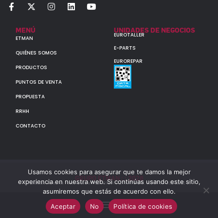
MENÚ
UNIDADES DE NEGOCIOS
EUROTALLER
ETMAN
E-PARTS
QUIÉNES SOMOS
EUROREPAR
PRODUCTOS
PUNTOS DE VENTA
PROPUESTA
RRHH
CONTACTO
Usamos cookies para asegurar que te damos la mejor
GRUPO ETMAN : : 2026
experiencia en nuestra web. Si continúas usando este sitio,
Todos los derechos reservados a MULTIORIGINAL PARTS S.A. (CUIT: 30-60142852-7)
asumiremos que estás de acuerdo con ello.
Aceptar
No
Política de cookies