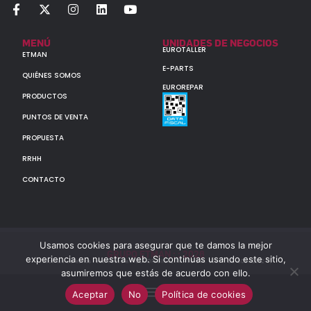
MENÚ
UNIDADES DE NEGOCIOS
EUROTALLER
ETMAN
E-PARTS
QUIÉNES SOMOS
EUROREPAR
PRODUCTOS
PUNTOS DE VENTA
PROPUESTA
RRHH
CONTACTO
Usamos cookies para asegurar que te damos la mejor
GRUPO ETMAN : : 2026
experiencia en nuestra web. Si continúas usando este sitio,
Todos los derechos reservados a MULTIORIGINAL PARTS S.A. (CUIT: 30-60142852-7)
asumiremos que estás de acuerdo con ello.
Aceptar
No
Política de cookies