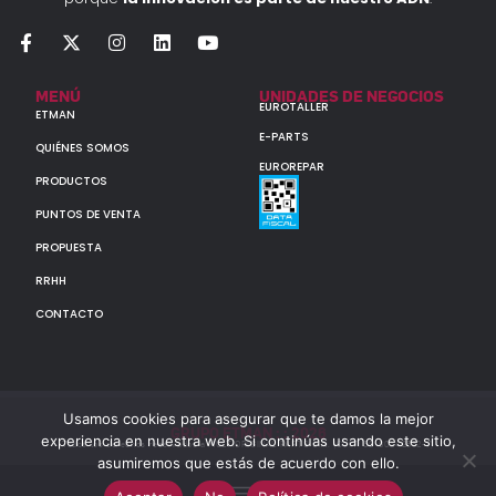
MENÚ
UNIDADES DE NEGOCIOS
EUROTALLER
ETMAN
E-PARTS
QUIÉNES SOMOS
EUROREPAR
PRODUCTOS
PUNTOS DE VENTA
PROPUESTA
RRHH
CONTACTO
Usamos cookies para asegurar que te damos la mejor
GRUPO ETMAN : : 2026
experiencia en nuestra web. Si continúas usando este sitio,
Todos los derechos reservados a MULTIORIGINAL PARTS S.A. (CUIT: 30-60142852-7)
asumiremos que estás de acuerdo con ello.