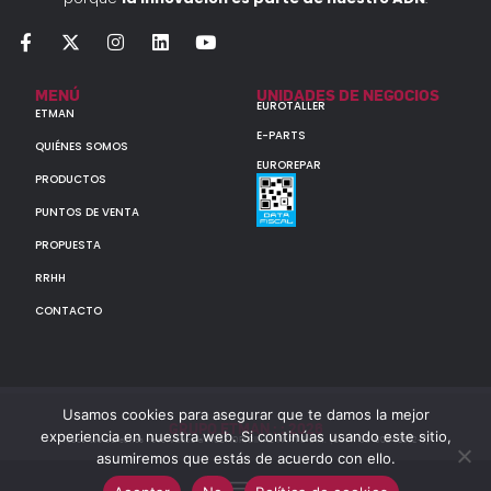
MENÚ
UNIDADES DE NEGOCIOS
EUROTALLER
ETMAN
E-PARTS
QUIÉNES SOMOS
EUROREPAR
PRODUCTOS
PUNTOS DE VENTA
PROPUESTA
RRHH
CONTACTO
Usamos cookies para asegurar que te damos la mejor
GRUPO ETMAN : : 2026
experiencia en nuestra web. Si continúas usando este sitio,
Todos los derechos reservados a MULTIORIGINAL PARTS S.A. (CUIT: 30-60142852-7)
asumiremos que estás de acuerdo con ello.