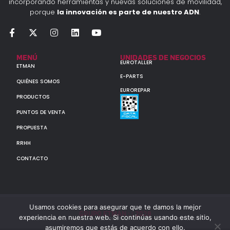
incorporando herramientas y nuevas soluciones de movilidad,
porque
la innovación es parte de nuestro ADN
.
MENÚ
UNIDADES DE NEGOCIOS
EUROTALLER
ETMAN
E-PARTS
QUIÉNES SOMOS
EUROREPAR
PRODUCTOS
PUNTOS DE VENTA
PROPUESTA
RRHH
CONTACTO
Usamos cookies para asegurar que te damos la mejor
GRUPO ETMAN : : 2026
experiencia en nuestra web. Si continúas usando este sitio,
Todos los derechos reservados a MULTIORIGINAL PARTS S.A. (CUIT: 30-60142852-7)
asumiremos que estás de acuerdo con ello.