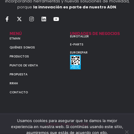
incorporando herramientas y nuevas soluciones de movilidad,
porque
la innovación es parte de nuestro ADN
.
MENÚ
UNIDADES DE NEGOCIOS
EUROTALLER
ETMAN
E-PARTS
QUIÉNES SOMOS
EUROREPAR
PRODUCTOS
PUNTOS DE VENTA
PROPUESTA
RRHH
CONTACTO
Usamos cookies para asegurar que te damos la mejor
GRUPO ETMAN : : 2026
experiencia en nuestra web. Si continúas usando este sitio,
Todos los derechos reservados a MULTIORIGINAL PARTS S.A. (CUIT: 30-60142852-7)
asumiremos que estás de acuerdo con ello.