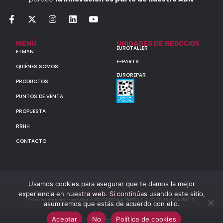
MENÚ
UNIDADES DE NEGOCIOS
EUROTALLER
ETMAN
E-PARTS
QUIÉNES SOMOS
EUROREPAR
PRODUCTOS
PUNTOS DE VENTA
PROPUESTA
RRHH
CONTACTO
Usamos cookies para asegurar que te damos la mejor
experiencia en nuestra web. Si continúas usando este sitio,
GRUPO ETMAN : : 2026
Todos los derechos reservados a MULTIORIGINAL PARTS S.A. (CUIT: 30-60142852-7)
asumiremos que estás de acuerdo con ello.
Aceptar
No
Política de cookies