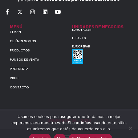
MENÚ
UNIDADES DE NEGOCIOS
EUROTALLER
ETMAN
E-PARTS
QUIÉNES SOMOS
EUROREPAR
PRODUCTOS
PUNTOS DE VENTA
PROPUESTA
RRHH
CONTACTO
Usamos cookies para asegurar que te damos la mejor
GRUPO ETMAN : : 2026
experiencia en nuestra web. Si continúas usando este sitio,
Todos los derechos reservados a MULTIORIGINAL PARTS S.A. (CUIT: 30-60142852-7)
asumiremos que estás de acuerdo con ello.