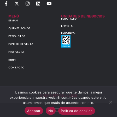
MENÚ
UNIDADES DE NEGOCIOS
EUROTALLER
ETMAN
E-PARTS
QUIÉNES SOMOS
EUROREPAR
PRODUCTOS
PUNTOS DE VENTA
PROPUESTA
RRHH
CONTACTO
Usamos cookies para asegurar que te damos la mejor
GRUPO ETMAN : : 2026
experiencia en nuestra web. Si continúas usando este sitio,
Todos los derechos reservados a MULTIORIGINAL PARTS S.A. (CUIT: 30-60142852-7)
asumiremos que estás de acuerdo con ello.
Aceptar
No
Política de cookies