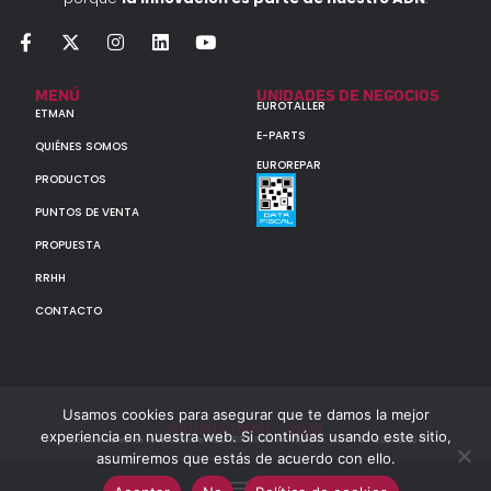
MENÚ
UNIDADES DE NEGOCIOS
EUROTALLER
ETMAN
E-PARTS
QUIÉNES SOMOS
EUROREPAR
PRODUCTOS
PUNTOS DE VENTA
PROPUESTA
RRHH
CONTACTO
Usamos cookies para asegurar que te damos la mejor
GRUPO ETMAN : : 2026
experiencia en nuestra web. Si continúas usando este sitio,
Todos los derechos reservados a MULTIORIGINAL PARTS S.A. (CUIT: 30-60142852-7)
asumiremos que estás de acuerdo con ello.