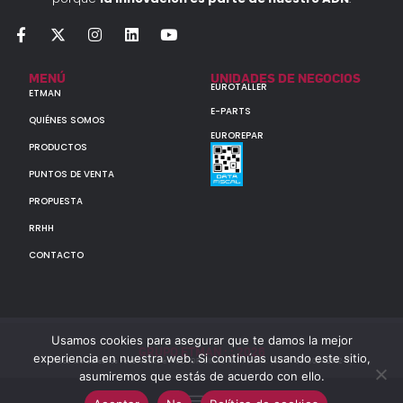
MENÚ
UNIDADES DE NEGOCIOS
EUROTALLER
ETMAN
E-PARTS
QUIÉNES SOMOS
EUROREPAR
PRODUCTOS
PUNTOS DE VENTA
PROPUESTA
RRHH
CONTACTO
Usamos cookies para asegurar que te damos la mejor
GRUPO ETMAN : : 2026
experiencia en nuestra web. Si continúas usando este sitio,
Todos los derechos reservados a MULTIORIGINAL PARTS S.A. (CUIT: 30-60142852-7)
asumiremos que estás de acuerdo con ello.