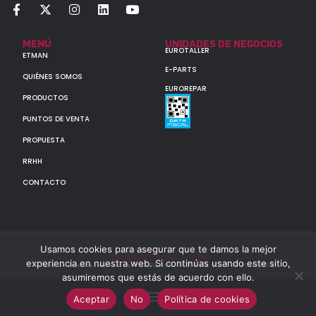
MENÚ
UNIDADES DE NEGOCIOS
EUROTALLER
ETMAN
E-PARTS
QUIÉNES SOMOS
EUROREPAR
PRODUCTOS
PUNTOS DE VENTA
PROPUESTA
RRHH
CONTACTO
Usamos cookies para asegurar que te damos la mejor
GRUPO ETMAN : : 2026
experiencia en nuestra web. Si continúas usando este sitio,
Todos los derechos reservados a MULTIORIGINAL PARTS S.A. (CUIT: 30-60142852-7)
asumiremos que estás de acuerdo con ello.
Aceptar
No
Política de cookies