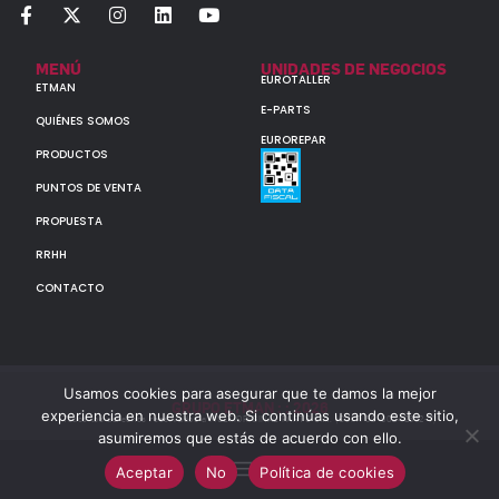
MENÚ
UNIDADES DE NEGOCIOS
EUROTALLER
ETMAN
E-PARTS
QUIÉNES SOMOS
EUROREPAR
PRODUCTOS
PUNTOS DE VENTA
PROPUESTA
RRHH
CONTACTO
Usamos cookies para asegurar que te damos la mejor
GRUPO ETMAN : : 2026
experiencia en nuestra web. Si continúas usando este sitio,
Todos los derechos reservados a MULTIORIGINAL PARTS S.A. (CUIT: 30-60142852-7)
asumiremos que estás de acuerdo con ello.
Aceptar
No
Política de cookies