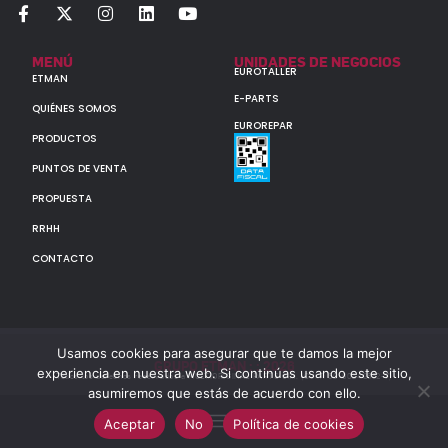
MENÚ
UNIDADES DE NEGOCIOS
EUROTALLER
ETMAN
E-PARTS
QUIÉNES SOMOS
EUROREPAR
PRODUCTOS
PUNTOS DE VENTA
PROPUESTA
RRHH
CONTACTO
Usamos cookies para asegurar que te damos la mejor
GRUPO ETMAN : : 2026
experiencia en nuestra web. Si continúas usando este sitio,
Todos los derechos reservados a MULTIORIGINAL PARTS S.A. (CUIT: 30-60142852-7)
asumiremos que estás de acuerdo con ello.
Aceptar
No
Política de cookies