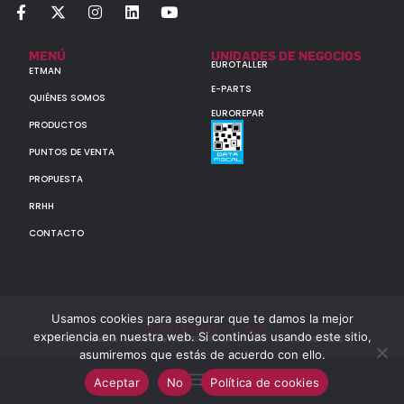
MENÚ
UNIDADES DE NEGOCIOS
EUROTALLER
ETMAN
E-PARTS
QUIÉNES SOMOS
EUROREPAR
PRODUCTOS
PUNTOS DE VENTA
PROPUESTA
RRHH
CONTACTO
Usamos cookies para asegurar que te damos la mejor
GRUPO ETMAN : : 2026
experiencia en nuestra web. Si continúas usando este sitio,
Todos los derechos reservados a MULTIORIGINAL PARTS S.A. (CUIT: 30-60142852-7)
asumiremos que estás de acuerdo con ello.
Aceptar
No
Política de cookies