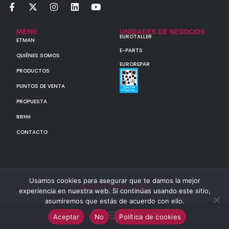
MENÚ
UNIDADES DE NEGOCIOS
EUROTALLER
ETMAN
E-PARTS
QUIÉNES SOMOS
EUROREPAR
PRODUCTOS
PUNTOS DE VENTA
PROPUESTA
RRHH
CONTACTO
Usamos cookies para asegurar que te damos la mejor
GRUPO ETMAN : : 2026
experiencia en nuestra web. Si continúas usando este sitio,
Todos los derechos reservados a MULTIORIGINAL PARTS S.A. (CUIT: 30-60142852-7)
asumiremos que estás de acuerdo con ello.
Aceptar
No
Política de cookies