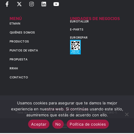
MENÚ
UNIDADES DE NEGOCIOS
EUROTALLER
ETMAN
E-PARTS
QUIÉNES SOMOS
EUROREPAR
PRODUCTOS
PUNTOS DE VENTA
PROPUESTA
RRHH
CONTACTO
Usamos cookies para asegurar que te damos la mejor
experiencia en nuestra web. Si continúas usando este sitio,
GRUPO ETMAN : : 2026
Todos los derechos reservados a MULTIORIGINAL PARTS S.A. (CUIT: 30-60142852-7)
asumiremos que estás de acuerdo con ello.
Aceptar
No
Política de cookies