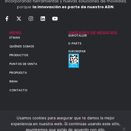
incorporando herramientas y nuevas soluciones de movilidad,
porque
la innovación es parte de nuestro ADN
.
MENÚ
UNIDADES DE NEGOCIOS
EUROTALLER
ETMAN
E-PARTS
QUIÉNES SOMOS
EUROREPAR
PRODUCTOS
PUNTOS DE VENTA
PROPUESTA
RRHH
CONTACTO
Usamos cookies para asegurar que te damos la mejor
GRUPO ETMAN : : 2026
experiencia en nuestra web. Si continúas usando este sitio,
Todos los derechos reservados a MULTIORIGINAL PARTS S.A. (CUIT: 30-60142852-7)
asumiremos que estás de acuerdo con ello.