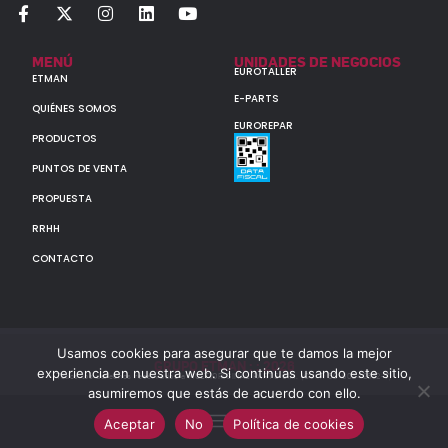
MENÚ
UNIDADES DE NEGOCIOS
EUROTALLER
ETMAN
E-PARTS
QUIÉNES SOMOS
EUROREPAR
PRODUCTOS
PUNTOS DE VENTA
PROPUESTA
RRHH
CONTACTO
Usamos cookies para asegurar que te damos la mejor
GRUPO ETMAN : : 2026
experiencia en nuestra web. Si continúas usando este sitio,
Todos los derechos reservados a MULTIORIGINAL PARTS S.A. (CUIT: 30-60142852-7)
asumiremos que estás de acuerdo con ello.
Aceptar
No
Política de cookies