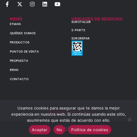
MENÚ
UNIDADES DE NEGOCIOS
EUROTALLER
ETMAN
E-PARTS
QUIÉNES SOMOS
EUROREPAR
PRODUCTOS
PUNTOS DE VENTA
PROPUESTA
RRHH
CONTACTO
Usamos cookies para asegurar que te damos la mejor
GRUPO ETMAN : : 2026
experiencia en nuestra web. Si continúas usando este sitio,
Todos los derechos reservados a MULTIORIGINAL PARTS S.A. (CUIT: 30-60142852-7)
asumiremos que estás de acuerdo con ello.
Aceptar
No
Política de cookies