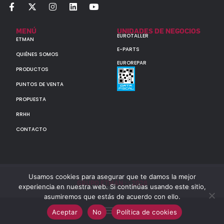
MENÚ
UNIDADES DE NEGOCIOS
EUROTALLER
ETMAN
E-PARTS
QUIÉNES SOMOS
EUROREPAR
PRODUCTOS
PUNTOS DE VENTA
PROPUESTA
RRHH
CONTACTO
Usamos cookies para asegurar que te damos la mejor
GRUPO ETMAN : : 2026
experiencia en nuestra web. Si continúas usando este sitio,
Todos los derechos reservados a MULTIORIGINAL PARTS S.A. (CUIT: 30-60142852-7)
asumiremos que estás de acuerdo con ello.
Aceptar
No
Política de cookies