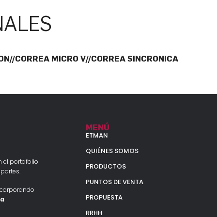
NALES
ION//CORREA MICRO V//CORREA SINCRONICA
MENÚ
ETMAN
QUIÉNES SOMOS
 el portafolio
PRODUCTOS
partes.
PUNTOS DE VENTA
ncorporando
PROPUESTA
la
RRHH