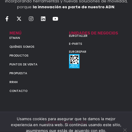
incorporando herramientas y nuevas soluciones de movilidad,
porque
la innovación es parte de nuestro ADN
.
MENÚ
UNIDADES DE NEGOCIOS
EUROTALLER
ETMAN
E-PARTS
QUIÉNES SOMOS
EUROREPAR
PRODUCTOS
PUNTOS DE VENTA
PROPUESTA
RRHH
CONTACTO
Usamos cookies para asegurar que te damos la mejor
GRUPO ETMAN : : 2026
experiencia en nuestra web. Si continúas usando este sitio,
Todos los derechos reservados a MULTIORIGINAL PARTS S.A. (CUIT: 30-60142852-7)
asumiremos que estás de acuerdo con ello.