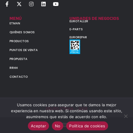
MENÚ
UNIDADES DE NEGOCIOS
EUROTALLER
ETMAN
E-PARTS
QUIÉNES SOMOS
EUROREPAR
PRODUCTOS
PUNTOS DE VENTA
PROPUESTA
RRHH
CONTACTO
Usamos cookies para asegurar que te damos la mejor
GRUPO ETMAN : : 2026
experiencia en nuestra web. Si continúas usando este sitio,
Todos los derechos reservados a MULTIORIGINAL PARTS S.A. (CUIT: 30-60142852-7)
asumiremos que estás de acuerdo con ello.
Aceptar
No
Política de cookies