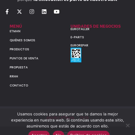
MENÚ
UNIDADES DE NEGOCIOS
EUROTALLER
ETMAN
E-PARTS
QUIÉNES SOMOS
EUROREPAR
PRODUCTOS
PUNTOS DE VENTA
PROPUESTA
RRHH
CONTACTO
Usamos cookies para asegurar que te damos la mejor
GRUPO ETMAN : : 2026
experiencia en nuestra web. Si continúas usando este sitio,
Todos los derechos reservados a MULTIORIGINAL PARTS S.A. (CUIT: 30-60142852-7)
asumiremos que estás de acuerdo con ello.