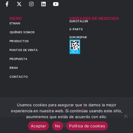
MENÚ
UNIDADES DE NEGOCIOS
EUROTALLER
ETMAN
E-PARTS
QUIÉNES SOMOS
EUROREPAR
PRODUCTOS
PUNTOS DE VENTA
PROPUESTA
RRHH
CONTACTO
Usamos cookies para asegurar que te damos la mejor
GRUPO ETMAN : : 2026
experiencia en nuestra web. Si continúas usando este sitio,
Todos los derechos reservados a MULTIORIGINAL PARTS S.A. (CUIT: 30-60142852-7)
asumiremos que estás de acuerdo con ello.
Aceptar
No
Política de cookies