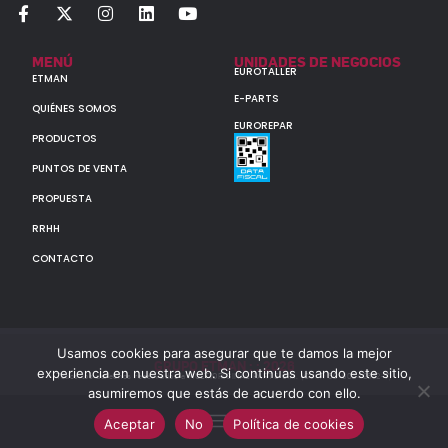
MENÚ
UNIDADES DE NEGOCIOS
EUROTALLER
ETMAN
E-PARTS
QUIÉNES SOMOS
EUROREPAR
PRODUCTOS
PUNTOS DE VENTA
PROPUESTA
RRHH
CONTACTO
Usamos cookies para asegurar que te damos la mejor
GRUPO ETMAN : : 2026
experiencia en nuestra web. Si continúas usando este sitio,
Todos los derechos reservados a MULTIORIGINAL PARTS S.A. (CUIT: 30-60142852-7)
asumiremos que estás de acuerdo con ello.
Aceptar
No
Política de cookies