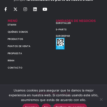
MENÚ
UNIDADES DE NEGOCIOS
EUROTALLER
ETMAN
E-PARTS
QUIÉNES SOMOS
EUROREPAR
PRODUCTOS
PUNTOS DE VENTA
PROPUESTA
RRHH
CONTACTO
Usamos cookies para asegurar que te damos la mejor
GRUPO ETMAN : : 2026
experiencia en nuestra web. Si continúas usando este sitio,
Todos los derechos reservados a MULTIORIGINAL PARTS S.A. (CUIT: 30-60142852-7)
asumiremos que estás de acuerdo con ello.