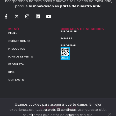
incorporando herramientas y nuevas soluciones de movilidad,
porque
la innovación es parte de nuestro ADN
.
MENÚ
UNIDADES DE NEGOCIOS
EUROTALLER
ETMAN
E-PARTS
QUIÉNES SOMOS
EUROREPAR
PRODUCTOS
PUNTOS DE VENTA
PROPUESTA
RRHH
CONTACTO
Usamos cookies para asegurar que te damos la mejor
GRUPO ETMAN : : 2026
experiencia en nuestra web. Si continúas usando este sitio,
Todos los derechos reservados a MULTIORIGINAL PARTS S.A. (CUIT: 30-60142852-7)
asumiremos que estás de acuerdo con ello.