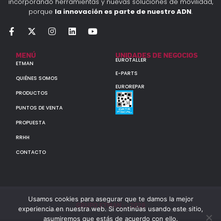
incorporando herramientas y nuevas soluciones de movilidad,
porque
la innovación es parte de nuestro ADN
.
MENÚ
UNIDADES DE NEGOCIOS
EUROTALLER
ETMAN
E-PARTS
QUIÉNES SOMOS
EUROREPAR
PRODUCTOS
PUNTOS DE VENTA
PROPUESTA
RRHH
CONTACTO
Usamos cookies para asegurar que te damos la mejor
GRUPO ETMAN : : 2026
experiencia en nuestra web. Si continúas usando este sitio,
Todos los derechos reservados a MULTIORIGINAL PARTS S.A. (CUIT: 30-60142852-7)
asumiremos que estás de acuerdo con ello.