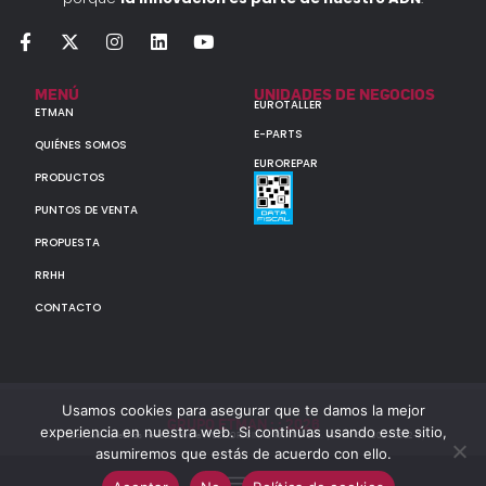
MENÚ
UNIDADES DE NEGOCIOS
EUROTALLER
ETMAN
E-PARTS
QUIÉNES SOMOS
EUROREPAR
PRODUCTOS
PUNTOS DE VENTA
PROPUESTA
RRHH
CONTACTO
Usamos cookies para asegurar que te damos la mejor
GRUPO ETMAN : : 2026
experiencia en nuestra web. Si continúas usando este sitio,
Todos los derechos reservados a MULTIORIGINAL PARTS S.A. (CUIT: 30-60142852-7)
asumiremos que estás de acuerdo con ello.