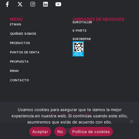
MENÚ
UNIDADES DE NEGOCIOS
EUROTALLER
ETMAN
E-PARTS
QUIÉNES SOMOS
EUROREPAR
PRODUCTOS
PUNTOS DE VENTA
PROPUESTA
RRHH
CONTACTO
Usamos cookies para asegurar que te damos la mejor
GRUPO ETMAN : : 2026
experiencia en nuestra web. Si continúas usando este sitio,
Todos los derechos reservados a MULTIORIGINAL PARTS S.A. (CUIT: 30-60142852-7)
asumiremos que estás de acuerdo con ello.
Aceptar
No
Política de cookies