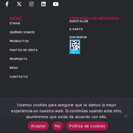
MENÚ
UNIDADES DE NEGOCIOS
EUROTALLER
ETMAN
E-PARTS
QUIÉNES SOMOS
EUROREPAR
PRODUCTOS
PUNTOS DE VENTA
PROPUESTA
RRHH
CONTACTO
Usamos cookies para asegurar que te damos la mejor
GRUPO ETMAN : : 2026
experiencia en nuestra web. Si continúas usando este sitio,
Todos los derechos reservados a MULTIORIGINAL PARTS S.A. (CUIT: 30-60142852-7)
asumiremos que estás de acuerdo con ello.
Aceptar
No
Política de cookies