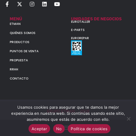
MENÚ
UNIDADES DE NEGOCIOS
EUROTALLER
ETMAN
E-PARTS
QUIÉNES SOMOS
EUROREPAR
PRODUCTOS
PUNTOS DE VENTA
PROPUESTA
RRHH
CONTACTO
Usamos cookies para asegurar que te damos la mejor
GRUPO ETMAN : : 2026
experiencia en nuestra web. Si continúas usando este sitio,
Todos los derechos reservados a MULTIORIGINAL PARTS S.A. (CUIT: 30-60142852-7)
asumiremos que estás de acuerdo con ello.
Aceptar
No
Política de cookies